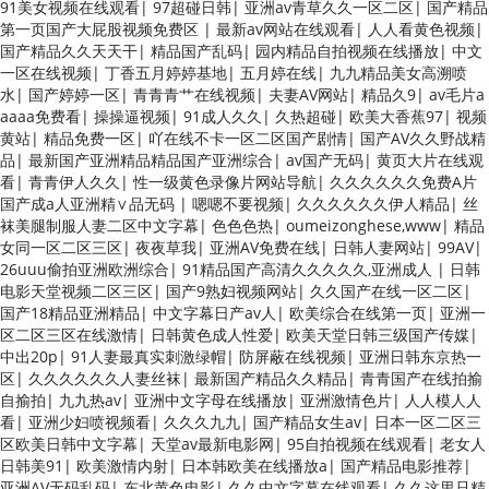
91美女视频在线观看
|
97超碰日韩
|
亚洲av青草久久一区二区
|
国产精品
第一页国产大屁股视频免费区
|
最新av网站在线观看
|
人人看黄色视频
|
国产精品久久天天干
|
精品国产乱码
|
园内精品自拍视频在线播放
|
中文
一区在线视频
|
丁香五月婷婷基地
|
五月婷在线
|
九九精品美女高溯喷
水
|
国产婷婷一区
|
青青青艹在线视频
|
夫妻AV网站
|
精品久9
|
av毛片a
aaaa免费看
|
操操逼视频
|
91成人久久
|
久热超碰
|
欧美大香蕉97
|
视频
黄站
|
精品免费一区
|
吖在线不卡一区二区国产剧情
|
国产AV久久野战精
品
|
最新国产亚洲精品精品国产亚洲综合
|
av国产无码
|
黄页大片在线观
看
|
青青伊人久久
|
性一级黄色录像片网站导航
|
久久久久久久免费A片
国产成a人亚洲精∨品无码
|
嗯嗯不要视频
|
久久久久久久伊人精品
|
丝
袜美腿制服人妻二区中文字幕
|
色色色热
|
oumeizonghese,www
|
精品
女同一区二区三区
|
夜夜草我
|
亚洲AV免费在线
|
日韩人妻网站
|
99AV
|
26uuu偷拍亚洲欧洲综合
|
91精品国产高清久久久久久,亚洲成人
|
日韩
电影天堂视频二区三区
|
国产9熟妇视频网站
|
久久国产在线一区二区
|
国产18精品亚洲精品
|
中文字幕日产av人
|
欧美综合在线第一页
|
亚洲一
区二区三区在线激情
|
日韩黄色成人性爱
|
欧美天堂日韩三级国产传媒
|
中出20p
|
91人妻最真实刺激绿帽
|
防屏蔽在线视频
|
亚洲日韩东京热一
区
|
久久久久久久人妻丝袜
|
最新国产精品久久精品
|
青青国产在线拍揄
自揄拍
|
九九热av
|
亚洲中文字母在线播放
|
亚洲激情色片
|
人人模人人
看
|
亚洲少妇喷视频看
|
久久久九九
|
国产精品女生av
|
日本一区二区三
区欧美日韩中文字幕
|
天堂av最新电影网
|
95自拍视频在线观看
|
老女人
日韩美91
|
欧美激情内射
|
日本韩欧美在线播放a
|
国产精品电影推荐
|
亚洲AV无码乱码
|
东北黄色电影
|
久久中文字幕在线观看
|
久久这里只精