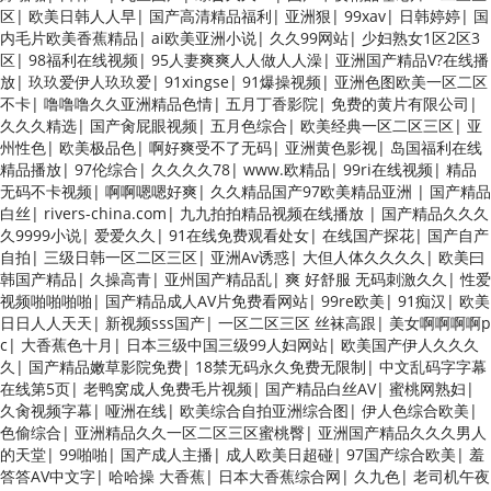
区
|
欧美日韩人人早
|
国产高清精品福利
|
亚洲狠
|
99xav
|
日韩婷婷
|
国
内毛片欧美香蕉精品
|
ai欧美亚洲小说
|
久久99网站
|
少妇熟女1区2区3
区
|
98福利在线视频
|
95人妻爽爽人人做人人澡
|
亚洲国产精品V?在线播
放
|
玖玖爱伊人玖玖爱
|
91xingse
|
91爆操视频
|
亚洲色图欧美一区二区
不卡
|
噜噜噜久久亚洲精品色情
|
五月丁香影院
|
免费的黄片有限公司
|
久久久精选
|
国产肏屁眼视频
|
五月色综合
|
欧美经典一区二区三区
|
亚
州性色
|
欧美极品色
|
啊好爽受不了无码
|
亚洲黄色影视
|
岛国福利在线
精品播放
|
97伦综合
|
久久久久78
|
www.欧精品
|
99ri在线视频
|
精品
无码不卡视频
|
啊啊嗯嗯好爽
|
久久精品国产97欧美精品亚洲
|
国产精品
白丝
|
rivers-china.com
|
九九拍拍精品视频在线播放
|
国产精品久久久
久9999小说
|
爱爱久久
|
91在线免费观看处女
|
在线国产探花
|
国产自产
自拍
|
三级日韩一区二区三区
|
亚洲Av诱惑
|
大但人体久久久久
|
欧美曰
韩国产精品
|
久操高青
|
亚州国产精品乱
|
爽 好舒服 无码刺激久久
|
性爱
视频啪啪啪啪
|
国产精品成人AV片免费看网站
|
99re欧美
|
91痴汉
|
欧美
日日人人天天
|
新视频sss国产
|
一区二区三区 丝袜高跟
|
美女啊啊啊啊p
c
|
大香蕉色十月
|
日本三级中国三级99人妇网站
|
欧美国产伊人久久久
久
|
国产精品嫩草影院免费
|
18禁无码永久免费无限制
|
中文乱码字字幕
在线第5页
|
老鸭窝成人免费毛片视频
|
国产精品白丝AV
|
蜜桃网熟妇
|
久肏视频字幕
|
哑洲在线
|
欧美综合自拍亚洲综合图
|
伊人色综合欧美
|
色偷综合
|
亚洲精品久久一区二区三区蜜桃臀
|
亚洲国产精品久久久男人
的天堂
|
99啪啪
|
国产成人主播
|
成人欧美日超碰
|
97国产综合欧美
|
羞
答答AV中文字
|
哈哈操 大香蕉
|
日本大香蕉综合网
|
久九色
|
老司机午夜