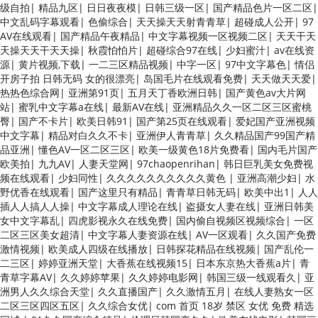
级自拍
|
精品九区
|
日日夜夜模
|
日韩三级一区
|
国产精品色片一区二区
|
中文乱码字幕观看
|
色偷综合
|
天天操天天射青青草
|
超碰成人公开
|
97
AV在线观看
|
国产精品午夜精品
|
中文字幕视频一区视频二区
|
天天干天
天操天天干天天操
|
秋霞怕怕片
|
超碰综合97在线
|
少妇蜜汁
|
av在线资
源
|
黄片视频,下载
|
一二三区精品视频
|
中字一区
|
97中文字幕色
|
情侣
开房子拍 日韩无码 女的很漂亮
|
岛国毛片在线观看免费
|
天天做天天爱
|
热热色综合网
|
亚洲第91页
|
五月天丁香欧洲日韩
|
国产黄色av大片网
站
|
蜜乳中文字幕a在线
|
最新AV在线
|
亚洲精品久久一区二区三区蜜桃
臀
|
国产不卡片
|
欧美日韩91
|
国产第25页在线观看
|
爱妃国产亚洲视频
中文字幕
|
精品对白久久不卡
|
亚洲伊人青青草
|
久久精品国产99国产精
品亚洲
|
懂色AV一区二区三区
|
欧美一级黄色18片免费看
|
国内毛片国产
欧美拍
|
九九AV
|
人妻天堂网
|
97chaopenrihan
|
韩日巨乳美女免费视
频在线观看
|
少妇同性
|
久久久久久久久久久久黄色
|
亚洲高潮少妇
|
水
野优香在线观看
|
国产这里只有精品
|
青青草日韩无码
|
欧美中出1
|
人人
插人人搞人人操
|
中文字幕成人理论在线
|
盗摄女人妻在线
|
亚洲日韩美
女中文字幕乱
|
四虎影视永久在线免费
|
国内偷自视频区视频综合
|
一区
二区三区美女超清
|
中文字幕人妻资源在线
|
AV一区观看
|
久久国产免费
激情视频
|
欧美成人四级在线播放
|
日韩探花精品在线视频
|
国产乱伦一
二三区
|
婷婷亚洲天堂
|
大香蕉在线视频15
|
日本东京热大香蕉a片
|
青
青草字幕AV
|
久久婷婷苹果
|
久久婷婷电影网
|
韩国三级一线观看久
|
亚
洲男人久久综合天堂
|
久久直播国产
|
久久激情五月
|
在线人妻熟女一区
二区三区四区五区
|
久久综合女优
|
com 首页 18岁 禁区 女优 免费 精选