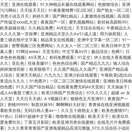
天堂
|
亚洲在线观看
|
91大神精品长腿在线观看网站
|
色狠狠综合
|
亚洲
污污网站
|
天天懆天天日
|
91夜夜蜜桃臀1区2区3区
|
国产熟女一区二区
|
另类小说五月天
|
婷婷久草
|
国产网红精品
|
人妻激情在线视频
|
高清国
产性猛交xxxx乱大交
|
夜夜国产一区
|
蜜乳视频网站
|
射丝袜高跟鞋99
|
欧美超碰在线
|
久久精品免费
|
AVE乱伦
|
天天综合在线4
|
午夜精品久久
久久久久第一页按摩
|
亚洲精品天堂久久A∨51成人漫
|
用力操死我
|
人
妻三级在线中文字幕
|
精品美女在线视频
|
亚洲中文字幕一区二区
|
91一
起操
|
密臀视频三区免费网站
|
久久女人一区二区三区
|
欧美日韩中文字
幕人妻
|
97网址www
|
天堂无码
|
中文字幕AV片
|
极品综合
|
色网1
|
日
本色色色视频
|
AV天黑人
|
有码免费观看
|
91足交
|
伊人在线大香蕉视频
久久
|
亚乱色
|
丝袜美腿91
|
色色色综合网
|
国产精品九九九
|
狼人综合
婷婷激情四射
|
欧美狠狠干
|
久久国产精品,久久国产
|
亚洲国产精品成
人综合
|
亚洲天天精品
|
六九九九
|
亚洲少妇在线观看
|
午夜欧美J进J出白
浆流出久久久
|
91色图片
|
一区二区三区激情在线观看
|
亚洲欧美日韩偷
拍色图
|
91久久国产综合精品
|
在线看免费无码AV天堂的
|
天天操妹子
|
成人AV素股で擦久久
|
欧美日韩国产另类综合
|
97久久久久
|
超碰 av 女
人天堂
|
天天日天天插
|
A V视频日本
|
狠狠色五月亚洲91
|
夜夜国产一
区
|
密桃99999
|
制度丝袜99
|
啊啊啊好大好深
|
青青操在线亚洲视频观
看欧美在线
|
无码日韩人妻av一
|
久久五十路熟女人妻
|
欧美色蜜桃97
|
91色s
|
日韩97超碰中文字幕
|
噜噜噜在线视频
|
欧美天天干
|
欧美玖玖
爱免费玖玖
|
丁香五月影院
|
欧美亚洲另类在线蜜桃
|
在线毛片片免费观
看
|
久久久青草青青国产亚洲免观精品高清完整版_97久久综合区小说区