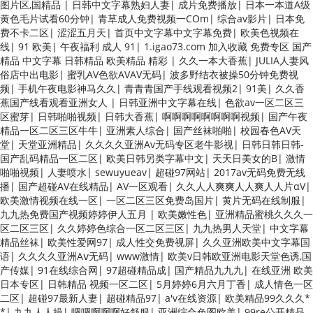
图片区,国精品
|
日韩中文字幕熟妇人妻
|
成片免费播放
|
日本一本道A级
黄色毛片试看60分钟
|
青草成人免费视频一COm
|
综合av影片
|
日本免
费不卡二区
|
涩涩五月天
|
首页中文字幕中文字幕免费
|
欧美色视频在
线
|
91 欧美
|
午夜福利 成人 91
|
1.igao73.com 加入收藏 免费专区 国产
精品 中文字幕 日韩精品 欧美精品 精彩
|
久久一本大香蕉
|
JULIA人妻风
俗店中出电影
|
蜜乳AV色欲AVAV无码
|
波多野结衣被操50分钟免费视
频
|
手机午夜电影神马久久
|
青青青国产手线观看视频2
|
91美
|
久久香
蕉国产线看观看亚洲女人
|
日韩亚洲中文字幕在线
|
色欲av一区二区三
区蜜芽
|
日韩啪啪视频
|
日韩大香蕉
|
啊啊啊啊啊啊啊啊视频
|
国产午夜
精品一区二区三区牛牛
|
亚洲素人综合
|
国产丝袜啪啪
|
校园春色AV天
堂
|
天堂亚洲精品
|
久久久久亚洲Av无码专区老牛影视
|
日韩日韩日韩-
国产乱码精品一区二区
|
欧美日韩另类字幕中文
|
天天日美女的B
|
激情
啪啪视频
|
人妻喷水
|
sewuyueav
|
超碰97网站
|
2017av无码免费无线
播
|
国产超碰AV在线精品
|
AV一区观看
|
久久人人爽爽人人爽人人片αV
|
欧美激情视频在线一区
|
一区二区三区免费岛国片
|
黄片无码在线制服
|
九九热免费国产视频婷婷伊人五月
|
欧美嫩性色
|
亚洲精品蜜桃久久久一
区二区三区
|
久久婷婷色综合一区二区三区
|
九九热男人天堂
|
中文字幕
精品丝袜
|
欧美性爱网97
|
成人性交免费视屏
|
久久亚洲欧美中文字幕国
语
|
久久久久亚洲Aⅴ无码
|
www激情
|
欧美v日韩欧亚洲电影天堂色诱,国
产传媒
|
91在线综合网
|
97超碰精品成
|
国产精品九九九
|
在线亚洲 欧美
日本专区
|
日韩精品 视频一区二区
|
5月婷婷6月六月丁香
|
成人情色一区
二区
|
超碰97最新人妻
|
超碰精品97
|
a'v在线资源
|
欧美精品99久久久*
*
|
九九人人操
|
嗯嗯啊啊啊好舒服
|
亚洲综合色图欧美
|
99re公开精品