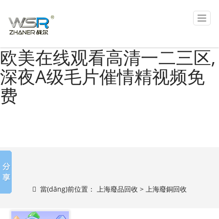
热re99久久6国产精品,欧美
上
海
日韩国产欧美日韩日本国产,
廢
品
欧美在线观看高清一二三区,
回
收
深夜A级毛片催情精视频免
網
(
费
w
ǎ
n
g
)
當(dāng)前位置：
上海廢品回收
> 上海廢銅回收