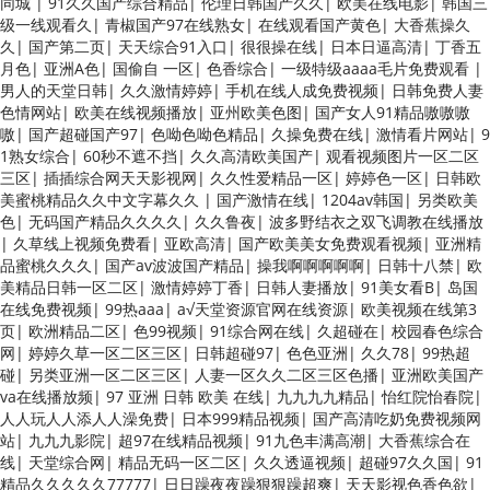
同城
|
91久久国产综合精品
|
伦理日韩国产久久
|
欧美在线电影
|
韩国三
级一线观看久
|
青椒国产97在线熟女
|
在线观看国产黄色
|
大香蕉操久
久
|
国产第二页
|
天天综合91入口
|
很很操在线
|
日本日逼高清
|
丁香五
月色
|
亚洲A色
|
国偷自 一区
|
色香综合
|
一级特级aaaa毛片免费观看
|
男人的天堂日韩
|
久久激情婷婷
|
手机在线人成免费视频
|
日韩免费人妻
色情网站
|
欧美在线视频播放
|
亚州欧美色图
|
国产女人91精品嗷嗷嗷
嗷
|
国产超碰国产97
|
色呦色呦色精品
|
久操免费在线
|
激情看片网站
|
9
1熟女综合
|
60秒不遮不挡
|
久久高清欧美国产
|
观看视频图片一区二区
三区
|
插插综合网天天影视网
|
久久性爱精品一区
|
婷婷色一区
|
日韩欧
美蜜桃精品久久中文字幕久久
|
国产激情在线
|
1204av韩国
|
另类欧美
色
|
无码国产精品久久久久
|
久久鲁夜
|
波多野结衣之双飞调教在线播放
|
久草线上视频免费看
|
亚欧高清
|
国产欧美美女免费观看视频
|
亚洲精
品蜜桃久久久
|
国产av波波国产精品
|
操我啊啊啊啊啊
|
日韩十八禁
|
欧
美精品日韩一区二区
|
激情婷婷丁香
|
日韩人妻播放
|
91美女看B
|
岛国
在线免费视频
|
99热aaa
|
а√天堂资源官网在线资源
|
欧美视频在线第3
页
|
欧洲精品二区
|
色99视频
|
91综合网在线
|
久超碰在
|
校园春色综合
网
|
婷婷久草一区二区三区
|
日韩超碰97
|
色色亚洲
|
久久78
|
99热超
碰
|
另类亚洲一区二区三区
|
人妻一区久久二区三区色播
|
亚洲欧美国产
va在线播放频
|
97 亚洲 日韩 欧美 在线
|
九九九九精品
|
怡红院怡春院
|
人人玩人人添人人澡免费
|
日本999精品视频
|
国产高清吃奶免费视频网
站
|
九九九影院
|
超97在线精品视频
|
91九色丰满高潮
|
大香蕉综合在
线
|
天堂综合网
|
精品无码一区二区
|
久久透逼视频
|
超碰97久久国
|
91
精品久久久久久77777
|
日日躁夜夜躁狠狠躁超爽
|
天天影视色香色欲
|