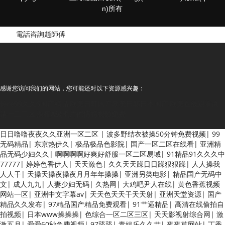
n)所有
電話咨詢趙師傅
感谢您访问我们的网站，您可能还对以下资源感兴趣：
热re99久久6国产精品,欧美日韩国产欧美日韩日本国产,欧美在线观看高
清一二三区,深夜A级毛片催情精视频免费
欧美3级网站 一区二区亚洲AV 精品九九九三级片 亚洲姑娘按摩一级视频
日日噜噜夜夜久久亚洲一区二区
|
波多野结衣被操50分钟免费视频
|
99
女人叉开让人桶视频在线看 久久精品黄色国产 欧美一级日韩精品一在线
无码精品
|
东京热伊久
|
极品极品色影院
|
国产一区二区在线看
|
亚洲精
亚洲成人网站在线视频播放 粉嫩视频免费在线播放 欧美黄片免费视频在
品无码少妇久久
|
啊啊啊啊好爽好舒服一区二区易域
|
91精品91久久久中
线 最新亚洲aV网站在线观看 日本强暴一区 国产熟人AV一二三区 观看性
77777
|
婷婷色香伊人
|
天天激色
|
久久天天躁日日躁狠狠躁
|
人人操我
高潮在线播放网站 日本人妻交换偷拍视频 国产激情免费网站 久久一日黄
人人干
|
天操天操夜操夜月月年年操操
|
亚洲另类电影
|
精品国产无码中
色电影 精品人妻无码一区二区三区狼群 一级二级久久久久 国产乱淫视频
文
|
成人九九
|
人妻少妇无码
|
久热网
|
大鸡吧尹人在线
|
黄色香蕉视频
久久久久 久久黄色AV网站 久久亚洲A片COM人成A 日韩在线中文字幕91
网站一区
|
亚洲中文字幕av
|
天天色天天干天天射
|
亚洲天堂资源
|
国产
肏屄啪啪五月 一级a爱无码 亚洲激情自拍偷拍-国产... 亚洲啪啪综合av一
精品久久发布
|
97精品国产精品免费观看
|
91艹逼精品
|
高清在线偷拍自
区 亚洲成人噜噜噜噜噜 ,91精品国产91久久久久久青青 A级毛片精品久久
拍视频
|
日本www操操操
|
色综合一区二区三区
|
天天影视射综合网
|
激
无码免费 99久久精品国产乱子伦一区二区三区 日韩精品亚洲偷拍 亚洲无
激五月
|
爱爱60秒免费视频
|
97舔舔
|
青娱乐久久艹
|
夜夜草网站
|
丁香