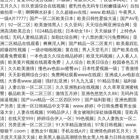
码高清日韩欧美一区 国产精品久久久久久美女小逼 欧美一级特黄在线夜
五月久久
|
玖玖资源综合在线视频
|
蜜乳性色无码专日粉嫩骚逼AV
|
自拍
在线日韩欧美色网站综合网 综合激情小说一区 亚洲AV日韩在线观看 91
偷拍草一草
|
啊啊啊水好多
|
久久超碰av在线
|
www.欧精品
|
午夜男人
手机在线亚洲一二区 午夜影院免费观看黄色小电影 91欧美成人网站在线
一级A片7777
|
国产一区二区欧美日本
|
欧美日韩性爱操大逼
|
国产AV毛
欧美国产日本高清不卡 欧美特黄一级户外 99精品国产无码 黄色成年国产
片
|
92一区二区
|
欧美激情黑人
|
久久亚码
|
天天综合网亚洲综合网
|
亚
精品 91国产99一区 国产免费黄色污污污 麻豆性爱视频中文字幕 avav大
洲高清欧美总合
|
1024精品在线
|
日本幼女18+
|
天天操妹子
|
上特色A
香蕉网站在线观看 黄片一级欧美AAA特黄一级欧美久久 在线免费AV不卡
在线
|
无码人妻精品酒店
|
加勒比综合网
|
十八禁的黄污污免费网站
|
亚
高清 国产黄色一区毛片 欧美日韩乱伦老熟妇 91久久精品一区二区三区蜜
洲二区精品在线观看
|
爽爽淫人网
|
国产精品一区二区黄片
|
欧美最婬乱
臀 亚洲精品国偷拍自产在线观看 国产伦一区二区三区免费Ai 人妻少妇
婬爆婬性视频
|
一级@啪啪视频
|
黄在线
|
男人天堂毛片
|
国产欧美在线
第三区 AV集中 日本免费成人麻豆 色妹姐一区二区 亚洲成人色综网 欧美
观看免费观看
|
一本色道久久综合精品婷婷
|
欧亚无码视频
|
人人看人人
韩国日本色综合久久久久蜜月 婷婷激情五月天麻豆 av在线五月天婷婷 麻
插
|
欧美黄片视频在线观看免费
|
人人综合
|
欧美日综合
|
校园春色五月
豆91国产在线观看一区 久久久久亚洲AV无码专区体验小说 国精品无码一
天
|
久久欧美激情
|
懂色av色欲av蜜臀av
|
日本性爱视频一级
|
丁香激情
区二区三区左线 中文字幕无码不卡一区二区三区 成人一级黄色片 黄色毛
网
|
天天影视网综合少妇
|
免费网站观看www在线观
|
亚洲成人av电影在
片在线观看 中文无码一区二区不卡AV 91视频一区二 欧美黄片第二区 91
线
|
大香蕉www.超碰
|
强奸乱亚洲
|
91九九九逼
|
91精品导航
|
福利操
麻豆VA国产 国产精品乱码一区二区三 能在线看黄片的视频 黄色电影频
逼
|
人妻出轨一区二区三区
|
久久亚洲熟妇在线视频
|
久久草草亚洲蜜桃
道一区二区三区 五月天丝袜逼网 婷婷五月综合激情中文字幕 99久久久无
臀
|
极品欧美一区二区三区
|
激情五月婷
|
亚洲色悠悠久久88
|
无码外流
码国产精品秋霞网 黄色美女日本网站 国产精品视频一区啪啪啪 日韩成人
操逼视频
|
国产suv精品一区二区四区999
|
国产福利影视
|
亚洲色图国
av三片在线播放 亚洲无码日韩一区欧美二区三页 国产成人自拍欧美在线
产另类
|
亚洲一区日韩精品中文字幕
|
www.婷婷
|
中日韩免费看男女操
国产黄色免费 日韩黄色电影视频一区二区 欧美黄3级网站欧美 久久亚洲
逼大全
|
人妻在线视频
|
99精品伊人
|
美女被啪到深处抽搐视频
|
亚欧高
中文字幕不卡一二区 99riAV国产精品视频 日本乱伦视频第十页 日本黄色
清
|
在线天堂999
|
婷婷综合伊人一区
|
99色视频
|
久久人妻熟女一区二
精品视频 婷婷五月天在线不卡一区二区三区三州 欧美亚洲日韩不卡在线
区
|
另类亚洲一区二区三区
|
91大学精品激情戏
|
97美日韩视频
|
www.
在线观看 亚洲色情小说电影综合区 99精品黄片 无码欧美毛片一区二区三
狠狠干.coom
|
老熟女91视频
|
手机在线A片
|
亚洲情色婷婷五月天
|
天
91超级国产视频 中文字幕日韩有码天堂 婷婷五月天亚洲激情 国产迷奸清
天摸天天舔天天操
|
欧美黑人极品高潮喷吹熟女黑人性暴力日韩在线欧美