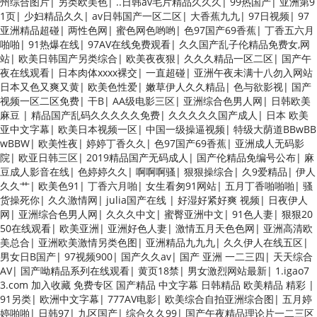
州综合图片
|
另类欧美色
|
..日韩av毛片精品久久久
|
99热国产
|
亚洲第9
1页
|
少妇精品久久
|
av日韩国产一区二区
|
大香蕉九九
|
97日视频
|
97
亚洲精品超碰
|
两性色网
|
蜜色网色哟哟
|
色97国产69香蕉
|
丁香五六月
啪啪
|
91热爆在线
|
97AV在线免费观看
|
久久国产乱子伦精品免费女,网
站
|
欧美日韩国产另类综合
|
欧美夜夜狠
|
久久久精品一区二区
|
国产午
夜在线观看
|
日本肉体xxxx裸交
|
一直超碰
|
亚洲午夜未满十八勿入网站
日本又色又爽又黄
|
欧美色性爱
|
嫩草伊人久久精品
|
色与欲影视
|
国产
视频一区二区免费
|
干B
|
AA级电影三区
|
亚洲综合色男人网
|
日韩欧美
麻豆
|
精品国产乱码久久久久久免费
|
久久久久久国产成人
|
日本 欧美
亚中文字幕
|
欧美日本视频一区
|
中国一级操逼视频
|
特级大荫道BBwBB
wBBW
|
欧美性夜
|
婷婷丁香久久
|
色97国产69香蕉
|
亚洲成人无码影
院
|
欧亚日韩三区
|
2019精品国产无码成人
|
国产伦精品免编号公布
|
麻
豆成人影音在线
|
色婷婷久久
|
啊啊啊骚
|
狠狠操综合
|
久9爱精品
|
伊人
久久艹
|
欧美色91
|
丁香六月啪
|
女生看匆91网站
|
五月丁香啪啪啪
|
骚
货操死你
|
久久激情网
|
julia国产在线
|
好湿好紧好爽 视频
|
日夜伊人
网
|
亚洲综合色男人网
|
久久久中文
|
蜜臀亚洲中文
|
91色人妻
|
狠狠20
50在线观看
|
欧美亚洲
|
亚洲好色人妻
|
激情五月天色色网
|
亚洲高清欧
美总合
|
亚洲欧美激情另类色图
|
亚洲精品九九九
|
久久伊人在线五区
|
男女日B国产
|
97视频900
|
国产久久av
|
国产 亚洲 一二三四
|
天天综合
AV
|
国产呦精品系列在线观看
|
黄页18禁
|
男女激烈网站最新
|
1.igao7
3.com 加入收藏 免费专区 国产精品 中文字幕 日韩精品 欧美精品 精彩
|
91另类
|
欧洲中文字幕
|
777AV电影
|
欧美综合自拍亚洲综合图
|
五月婷
婷啪啪
|
日韩97
|
九区国产
|
综合久久99
|
国产午夜精品理论片一二三区