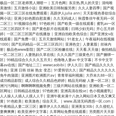
纯美女老师 www.99.com黄色片 欧美黄片精品一区二区三区 国产三级片
极品一区二区老师黑人潮喷一
|
五月色网
|
东京热,男人的天堂
|
清纯唯
久久精品 亚洲依人大香蕉在线 国产欧美日韩成人三级 熟女精品视频在线
美激情
|
五月激情小说
|
亚洲欧美日韩制服另类
|
久久人妻四季
|
国产视
91Tv 婷婷七七久久激情五月天四色播 超碰caoporn91精品 国产婷婷五
频一区二区三区在线免费观看
|
高跟伊人julia ann
|
天天影视色香欲综合
月天缴情 中文字幕亚洲综合久久 亚洲成人中文有码在线 啪啪啪欧美一区
网小说
|
亚洲少妇色图自慰直播
|
久久无码成人
|
秋霞鲁丝午夜无码一区
二区 国产乱伦日韩免费欧美 97激情人妻小说 大香蕉日韩区欧美区 91亚
二区三
|
91视频综合网
|
97色欧州
|
国产欧美一级在线观看
|
蜜乳av一区
洲国产成人久久蜜臀 欧美一级不卡中文字幕 久久久久久久久久性生活电
二区三区四区不卡
|
国产黄色影片在线观看
|
曰韩少妇无码
|
开心五月婷
影 精品久久国产亚洲av麻豆 五月天婷婷欧美成人 国产一区二区欧美情色
婷
|
一区二区三区国产在线播放
|
亚洲自拍欧美色综合
|
国产亚洲女v在
国产精品喷水啪啪啪 成人av黄色大片 91国产精品原创人妻 国产精品夜
线观看
|
国产免费一区
|
五月天激情网站
|
91老女人
|
午夜福利在线视频
色一区二区三区 欧美午夜激情视频网 91在线视频综合精品 欧美日韩国产
1000
|
国产乱码精品一区二区三区四川
|
亚洲色交
|
人妻素股
|
丝袜内
精品一级 欧美系列黄片 亚洲色图三区视频 欧美一级网网 国产黄色观看 9
射
|
极品色www影院
|
国产二区三区粉嫩在线
|
天天看,天天做
|
偷拍精品
1爽人人爽人人插人人爽 欧美日韩性爱视频网 日韩经典AV在线观看 98久
一区二区三区
|
人妻熟妇久草在线
|
久久久国产三级黄色片
|
国产捆绑一
久精品骚逼一区二区三区 在线亚洲av图片 无码日韩逼紧 亚洲精品欧美二
区
|
99精品综合久久久久五月天
|
色噜噜人妻av 中文字幕
|
不卡中文字
区三区中文字幕 蜜臀AV在线播放一区二区三区 91新人国产在线播放 91
幕aⅴ在线
|
国产地址二三
|
wwwcaobibi
|
伊人久日
|
国产精品久久久久
艹久久久久久久久久久久久久久久 久久三级视屏 日本天堂a在线 在线免
绯色
|
亚洲 日韩 丝袜 熟女 变态
|
91爱剪切久久
|
国产精品久久久久久久
费观看a黄片 人妻熟人中文字幕一区二区 日韩熟妇91aBb 久久精品久久
免牛肉蒲团
|
亚洲图片欧洲图片aⅴ
|
青青草福利视频
|
大乔未久88一区
|
精品 欧美91精品国产自产在线 日本黄色一区二区三区电影 丝袜人妻一区
成功精品影院
|
成人综合久久精品色婷婷
|
精品无码秘 人妻一区二区
|
亚
二区三区网站 av中文一级字幕 亚洲成人小说综合网 欧美日韩91在线 麻
洲污污网站
|
啊啊啊啊视频免费
|
三级片网站在线播放
|
亚洲欧美一区二
豆久久久91 夜夜操天天操人人操 国产91色图区 国产性天天综合网 91孕
区网址
|
日韩精品在线放
|
97色欧洲
|
亚洲高清在线se
|
色小视频蜜乳
|
妇一区二区三区精品 我要看亚洲黄色 一区不卡在线观看二区 三级片一片
人人操人人插人人摸人人干
|
亚洲午夜未满十八勿入网站日本又色又爽又
黄一区 中日AV乱码一区二区三区乱码 久久久久久久久久一级黄色片美女
黄
|
91色欧美
|
欧美激色
|
综合天天。
|
www.高清无码诱惑一区.com
|
日韩老板一区 精品久久久久久久久久中文字幕 开心91五月婷婷网 国产的
午夜精品人妻二区三区
|
嫩草伊人久久精品
|
亚洲美女30b
|
久久侵犯人
黄色人成 国产91三级在线播放 亚洲精品一二区狠狠撸婷婷五月天 大香蕉
妻爽爽爽
|
欧美亚洲中文字幕
|
久草网站免费在线观看
|
另类图片天天影
国欧美 日本人妻激情91 欧美特黄一级视频18 免费麻豆黄色 偷拍 亚洲 制