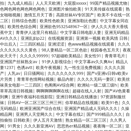
拍
|
九九成人精品
|
人人天天欧洲
|
大屁股xxxxx
|
99国产精品视频尤物
|
色网色网色网色网色网色
|
亚洲图片偷拍欧美
|
91天美传媒在线观看
|
熟
女啪啪视频
|
激情五月天丁香
|
高跟丝袜AV专区国产
|
欧美不卡在线一区
二区
|
日韩综合色图
|
欧美性色欧美
|
亚洲加勒比色图
|
中文字幕女同在
线
|
欧美性色综合网
|
亚洲欲色9532548967一区
|
伊人久久大香大香线
蕉中文
|
青青伊人这里只有精品
|
中文字幕日韩电影人妻
|
亚洲无码精品
AV久久久
|
亚洲乱妇p22
|
在线视频资源
|
亚洲第一视频 欧美风情 日韩
|
中出后入
|
二三四区精品
|
亚洲涩涩
|
色www精品视频在线观看
|
久久久
久久久久久久久黄色
|
98人妻精品一区二区色欲
|
校园春色五月天
|
夜夜
欢天天干
|
久久久久99999
|
97超碰欧美精品
|
美女性91
|
青青草毛片
|
亚洲国产丝袜熟女av
|
91伊人影视综合
|
中文字幕av久久爽Av
|
精品人
妻1237
|
色诱avtt
|
欧美午夜视频
|
九一性生活免费视频
|
久久久久国
产
|
人乳av
|
日日骚网站
|
久久久久久久久999
|
国产v亚洲v日韩v欧美v
片另类
|
青青草色情网站视频
|
极品内射
|
久久久久无码一妻区
|
欧美丝
袜美女电影一二三四区
|
色阁阁AV综合网
|
欧洲站一级二级三级h
|
欧美
草草高清日韩视频
|
啊啊啊啊啊啊在线
|
超碰在线人人射
|
国产AV色黄看
到爽
|
亚洲午夜福利在线影院
|
亚洲日韩精品在线播放
|
97资源制服丝
袜
|
日韩AV一区二区三区三州三州
|
你草精品在线视频
|
欧美91色
|
久久
无码精品
|
欧洲亚洲国产综合在线
|
亚洲国产精品成人无码久久久
|
久操
精品网
|
亚洲男人天堂网久久
|
中文字幕在线2
|
国产999精品久久久
|
自
拍偷拍 日韩欧美
|
伊人五月天激情
|
熟女精品一区二区三区
|
久久男人
网
|
91男女
|
久久久新亚洲AV
|
思思热er精品视频
|
夜夜嗨一区二区
|
亚