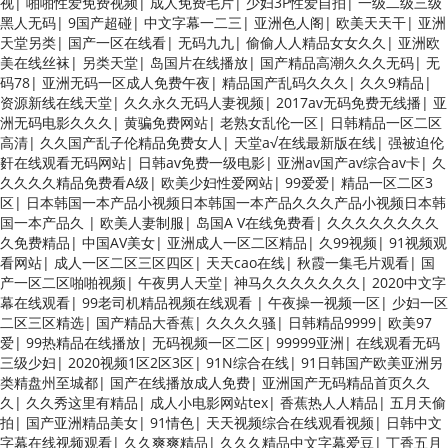
视
|
啪啪性爱免费视频
|
成人免费毛片
|
少妇3P性爱自拍
|
一级二级三级
服 另类 欧美日一区二区黄色电影 亚洲超黄AV 亚洲日本中文字幕天天更
黑人无码
|
9国产超碰
|
中文字幕一二三
|
亚洲色人阁
|
欧美天天干
|
亚洲
新 亚洲一级欧美 大香蕉天天更新视频 国产性生活视频免费看 三级片AA
天堂另类
|
国产一区在线看
|
无码九九
|
偷偷人人精品女女久久
|
亚洲欧
久久久久免费看 国产传媒精品视频91 一级黄片精品在线精彩视频 香蕉黄
美在线丝袜
|
另类天堂
|
岛国片在线播放
|
国产精品高潮久久久无码
|
无
色片网站 国产精品草逼 欧美成人黄色的毛片 免费看国庆黄片 亚洲韩日
码78
|
亚洲无码一区成人免费午夜
|
精品国产乱码久久久
|
久久9精品
|
一区91 91精品偷窥一区二区 大香蕉手机视频免费线 亚洲无码国产乱码
资源新线在线天堂
|
久久永久无码人妻视频
|
2017av无码免费无线播
|
亚
精品95 91麻豆强暴精品在线 91AV一区在线 日韩欧美视屏中文版 欧美情
洲无码电影久久久
|
黄骗免费网站
|
老熟女乱伦一区
|
日韩精品一区二区
色一区=区 亚洲精品久久国产精品37P 亚洲少妇上 中文字幕日韩黄色影
高清
|
久久国产乱子伦精品免费女人
|
天堂а√在线最新版在线
|
强被迫伦
片 人妻福利日韩
姧在线观看无码网站
|
日韩av免费一级电影
|
亚洲av国产av综合av卡
|
久
久久久久精品免费看A级
|
欧美少妇性爱网站
|
99爱爱
|
精品一区二区3
区
|
日本韩国一本产品小视频日本韩国一本产品久久久产品小视频日本韩
国一本产品久
|
欧美人妻制服
|
岛国A V在线免费看
|
久久久久久久久久
久免费精品
|
中国AV美女
|
亚洲成人一区二区精品
|
久99视频
|
91视频观
看网站
|
成人一区二区三区四区
|
天天cao在线
|
秋霞一集毛片观看
|
国
产一区二区啪啪视频
|
午夜男人天堂
|
神马久久久久久久久
|
2020中文字
幕在线观看
|
99老司机精品视频在线观看
|
午夜操一视频一区
|
少妇一区
二区三区精选
|
国产精品大香蕉
|
久久久久骚
|
日韩精品9999
|
欧美97
爱
|
99热精品在线播放
|
无码视频一区二区
|
99999亚洲
|
在线观看无码
三级少妇
|
2020视频1区2区3区
|
91N综合在线
|
91日韩国产欧美亚洲另
类精盘州至城都
|
国产在线播放成人免费
|
亚洲国产无码精品首页久久
久
|
久久秀这里有精品
|
成人小电影网站tex
|
香蕉热人人精品
|
五月天偷
拍
|
国产亚洲精品美女
|
91情色
|
天天视频综合在线观看视频
|
日韩中文
字幕在线视频观看
|
久久爽爽精品
|
久久久精品中文字幕爱豆
|
丁香五月