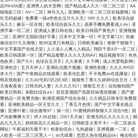
品99re66图
|
亚洲男人的天堂网
|
国产精品成人久久一区二区三区
|
AA
级电影三区
|
AV一二区
|
神马九九
|
亚洲欧美一区二区三区在钱蜜桃
|
玖
玖无码超碰
|
免费看一级a性色生活片久久无
|
999 久久久
|
欧美综合娱
乐久久
|
麻豆一区在线
|
欧美综合娱乐久久
|
蘋果手機免費看成人Av
|
亚
洲字幕一区二区
|
亚洲成人妻日韩在线
|
欧美日韩国产黄色片
|
亚洲视频
二区
|
亚洲中文国际强奸字幕
|
日本中文字幕一区
|
中文字幕123
|
色偷
偷综合91久久噜噜
|
热99这里只有精品
|
日韩欧美麻豆
|
狠狠干狠狠干
|
中文字幕国产在线天堂
|
人人澡人人爽人人精品
|
翔田千里A片一区二区
|
欧美日韩国第一区
|
国产精品蜜臀久久久久无码AV
|
精品视频专区
|
色色
色欧美
|
国产久9
|
色综合五月天
|
久久夜夜
|
久干网
|
成人性爱电影网
|
亚洲色交
|
五月天伊人
|
亚洲乱伦图片视频
|
亚洲性刺激
|
久久久999日
本大片
|
国产午夜精品在线观看
|
欧美伦乱爱
|
不卡免费av在线播放
|
日
韩在线电影
|
久久AV无码1区2区3区
|
狼狼色丁香久久婷婷综合五月
|
天
天肏夜夜肏
|
日韩无码人妻
|
久久久久921
|
狠狠五月天
|
自拍偷拍国产
欧美日韩韩
|
加勒比综合a∨
|
首页亚洲国产高跟丝袜诱惑视频
|
国产蜜
臀精品一区免费尤物
|
欧洲亚洲国产综合在线
|
久久精品日韩专区免费观
看
|
亚洲欧美精品一区天堂久久
|
丁香五月色情
|
国产中文字幕在线点
播
|
亚洲91射
|
综合激情97
|
操一区
|
91蜜桃婷婷狠狠久久综合9色
|
国
产内射爽爽大片
|
伊人96在线
|
2001天天操
|
亚洲无码久久久久久久
|
精
品九九九九
|
婷婷探花久久精品一区
|
日韩欧亚太美不卡
|
一区二区娱乐
网站
|
午夜福利无毒不卡
|
色香欲综合
|
九热超碰
|
亚洲视频一二区
|
成
人欧美一区二区三区黑人一
|
av无线看
|
思思久热在线精品66
|
俺去啦自