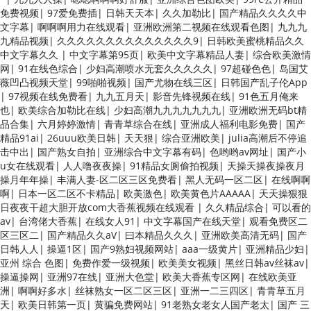
免费视频
|
97爱免费插
|
日韩天天本
|
久久加勒比
|
国产精品久久久久中
文字幕
|
啊啊啊用力在线观看
|
亚洲欧洲第二视频在线观看色图
|
九九九
九精品视频
|
久久久久久久久久久久久久久久9
|
日韩欧美蜜桃精品久久
中文字幕久久
|
中文字幕第95页
|
欧美中文字幕精品人妻
|
综合欧美激情
网
|
91在线色综合
|
少妇高潮喷水无套久久久久久
|
97超碰色色
|
岛国艾
薇凹凸视频天堂
|
99啪啪视频
|
国产尤物在线三区
|
日韩国产乱子伦App
|
97视频在线免费看
|
九九五月天
|
影音先锋视频在线
|
91色五月俺来
也
|
欧美综合加勒比在线
|
少妇高潮九九九九九九九
|
亚洲欧洲无码bt精
品合集
|
六月婷婷激情
|
青青草综合在线
|
亚洲成人福利电影免费
|
国产
精品91ai
|
26uuu欧美日韩
|
天天狠
|
综合亚洲欧美
|
julia高潮后不停追
击中出
|
国产熟女自拍
|
亚洲综合中文字幕有码
|
色哟哟av网址
|
国产小
u女在线观看
|
人人噜夜夜操
|
91精品女厕偷拍视频
|
天操天操夜操夜月
操月年年操
|
丰满人妻-区二区三区免费看
|
黑人无码一区二区
|
在线啊啊
啊
|
日本一区二区不卡精品
|
欧美激色
|
欧美黄色片AAAAA
|
天天操狠狠
日夜夜干超大胆开放com大香蕉视频在线观看
|
久久精品综合
|
可以看的
av
|
台湾佬大香蕉
|
在线女人91
|
中文字幕国产在线天堂
|
观看免费区二
区三区二
|
国产精品久久aV
|
曰本精品久久久
|
亚洲欧美高清无码
|
国产
日韩人人
|
操逼1区
|
国产9熟妇视频网站
|
aaa一级黄片
|
亚洲精品少妇
|
亚州 综合 色图
|
免费作爱一级视频
|
欧美美女视频
|
黑丝日韩av丝袜av
|
操逼操网
|
亚洲97在线
|
亚洲大色堂
|
欧美大香蕉专区网
|
在线欧美亚
洲
|
啊啊好多水
|
丝袜熟女一区二区三区
|
亚洲一二三四区
|
青青草五月
天
|
欧美日韩第一页
|
黄骗免费网站
|
91老熟女老女人国产老太
|
国产 三