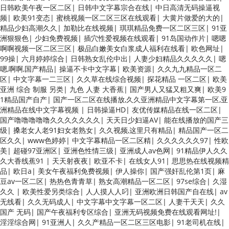
日韩欧美午夜一区二区
|
日韩中文字幕宗合在线
|
中日高清无码操逼视
频
|
欧美91变态
|
蜜桃视频一区二区三区在线观看
|
大黄片做爱的大的
|
精品少妇高潮久久
|
加勒比在线视频
|
琪琪精品免费一区二区三区
|
91亚
洲狠狠色
|
少妇免费视频
|
插穴性爱视频在线观看
|
91岛国动作片
|
嗯嗯
啊啊视频一区二区三区
|
极品白嫩美女白浆成人福利在线看
|
欧色网址
|
99操
|
六月婷婷综合
|
日韩熟女乱伦中出
|
人妻少妇精品久久久久久
|
嗯
嗯,啊啊,国产精品
|
操逼不卡中文字幕
|
欧美资源
|
久久九九精品一区二
区
|
中文字幕一二三区
|
久久草在线综合视频
|
探花精品 一区二区
|
欧美
亚洲 综合 制服 另类
|
九色 人妻 大香蕉
|
国产男人又猛又粗又爽
|
欧美9
1精品国产自产
|
国产一区二区在线播放,久久亚洲精品中文字幕第一区,亚
洲精品在线中文字幕视频
|
日韩操逼HD
|
友优传媒精品在线一区二区
|
国产噜噜噜噜噜久久久久久久久
|
天天日少妇逼AV
|
能在线播放的国产三
级
|
搡老女人老91妇女老熟女
|
久久视频,这里只有精品
|
精品国产一区二
区久久
|
www色婷婷
|
中文字幕精品一区二区精
|
久久久久久久97
|
性欧
美
|
超碰97亚洲区
|
亚洲色性情三级
|
亚洲成人av色网
|
91精品伊人久久
久大香线蕉91
|
天天射夜夜
|
欧亚不卡
|
在线女人91
|
思思热在线视频精
品
|
欧日a
|
美女午夜福利免费视频
|
伊人操你
|
国产强奸乱伦第1页
|
麻
豆av一区二区
|
热热色青青草
|
熟女高潮精品一区二区
|
97se综合
|
久湿
久久
|
欧美性爱另类综合
|
人人摸人人叼
|
亚洲欧洲日韩国产自在线
|
av
无线看
|
久久无码成人
|
中文字幕中文字幕一区二区
|
人妻干天天
|
久久
国产 无码
|
国产午夜福利专区综合
|
亚洲无码视频免费在线观看网址!
|
淫淫综合网
|
91亚洲人
|
久久产精品一区二区三区电影
|
91老司机在线
|