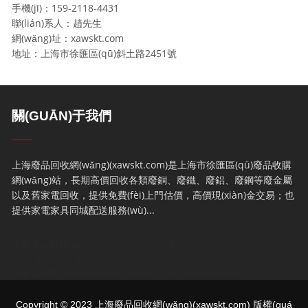
手機(jī)：159-2118-4431
聯(lián)系人：趙先生
網(wǎng)址：xawskt.com
地址：上海市徐匯區(qū)斜土路2451號
關(GUĀN)于我們
上海廢品回收網(wǎng)(xawskt.com)是上海市徐匯區(qū)廢品收購
網(wǎng)站，長期高價回收各類廢銅、廢鐵、廢鋁、廢鋼等廢金屬
以及舊家電回收，提供免費(fèi)上門估價，高價現(xiàn)金交易；也
提供家電家具同城配送服務(wù)...
主要業(yè)務(wù)：
廢銅回收
廢鐵回收
廢鋁回收
廢鋼回收
廢紙回
收
廢塑料回收
廢料回收
舊空調(diào)回收
舊電視回收
舊冰箱回收
舊電腦回收
舊機(jī)電回收
電線電纜回收
廢舊鍋爐回收
Copyright © 2023
上海廢品回收網(wǎng)
(xawskt.com) 版權(quá