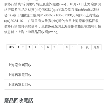
價格行情表”等價格行情信息查詢服務(wù)，10月21日上海廢銅價
格行情參考品名材質(zhì)價格區(qū)間單位漲跌產(chǎn)地/牌號
發(fā)布日期備注二號銅94-96%67100-67300元/噸850上海地區
(qū)2024-10-，在這里有大量實(shí)時的今日上海廢銅價格回收
價格行情信息供您參考，免費(fèi)查詢上海廢銅價格回收價格行情
信息就上上海上海廢品回收網(wǎng)...
885
1
2
3
4
5
6
7
8
9
10
下一頁
尾頁
上海廢金屬回收
上海舊家電回收
上海舊家具回收
廢品回收電話